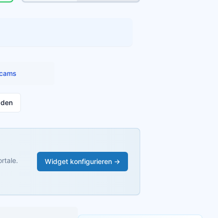
cams
aden
rtale.
Widget konfigurieren →