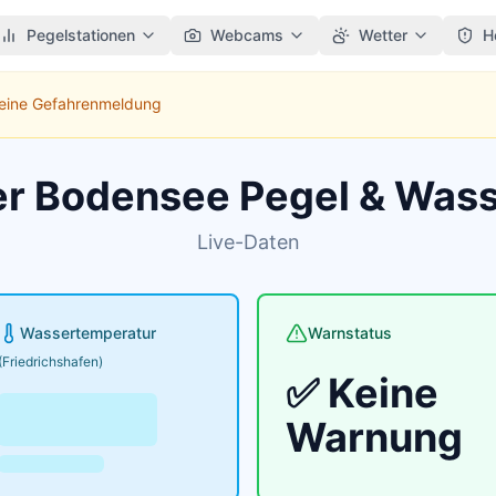
Pegelstationen
Webcams
Wetter
H
Keine Gefahrenmeldung
er Bodensee Pegel & Was
Live-Daten
Wassertemperatur
Warnstatus
(Friedrichshafen)
✅ Keine
Warnung