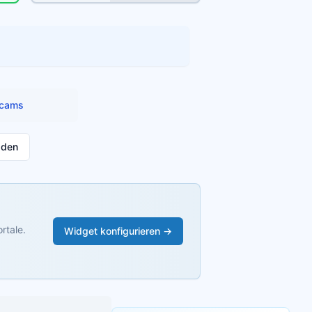
cams
aden
rtale.
Widget konfigurieren →