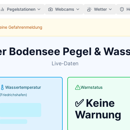
Pegelstationen
Webcams
Wetter
H
Keine Gefahrenmeldung
er Bodensee Pegel & Was
Live-Daten
Wassertemperatur
Warnstatus
(Friedrichshafen)
✅ Keine
Warnung