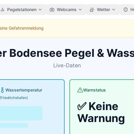
Pegelstationen
Webcams
Wetter
H
Keine Gefahrenmeldung
er Bodensee Pegel & Was
Live-Daten
Wassertemperatur
Warnstatus
(Friedrichshafen)
✅ Keine
Warnung