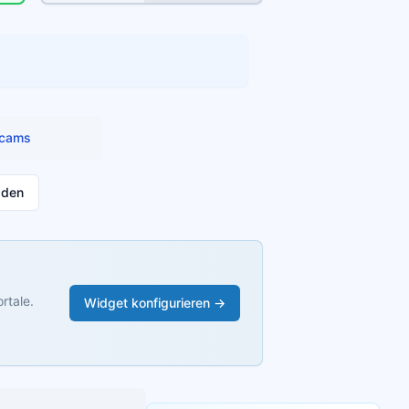
cams
aden
rtale.
Widget konfigurieren →