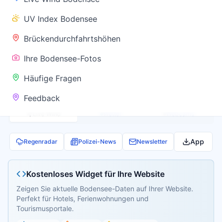
✅ Keine
UV Index Bodensee
Warnung
Brückendurchfahrtshöhen
Ihre Bodensee-Fotos
Aktuelle Pegel- und Temperaturdaten werden
Häufige Fragen
geladen...
Feedback
Live Wind
Wetter
Webcams
App
Regenradar
Polizei-News
Newsletter
Kostenloses Widget für Ihre Website
Zeigen Sie aktuelle Bodensee-Daten auf Ihrer Website.
Perfekt für Hotels, Ferienwohnungen und
Tourismusportale.