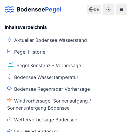
Bodensee
Pegel
DE
Inhaltsverzeichnis
Aktueller Bodensee Wasserstand
Pegel Historie
Aktuelle Warnlage Bodensee
Pegel Konstanz - Vorhersage
Aktueller Bodensee Pegel & Wasserstand
Bodensee Wassertemperatur
Live-Daten
Bodensee Regenradar Vorhersage
Bodensee Pegel
Wassertemperatur
(Konstanz)
(Friedrichshafen)
Windvorhersage, Sonnenaufgang /
Sonnenuntergang Bodensee
Wettervorhersage Bodensee
Live Wind Bodensee
Warnstatus
Letzte Aktualisierung