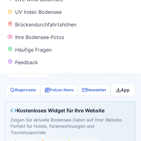
✅ Keine
UV Index Bodensee
Warnung
Brückendurchfahrtshöhen
Ihre Bodensee-Fotos
Aktuelle Pegel- und Temperaturdaten werden
Häufige Fragen
geladen...
Feedback
Live Wind
Wetter
Webcams
App
Regenradar
Polizei-News
Newsletter
Kostenloses Widget für Ihre Website
Zeigen Sie aktuelle Bodensee-Daten auf Ihrer Website.
Perfekt für Hotels, Ferienwohnungen und
Tourismusportale.