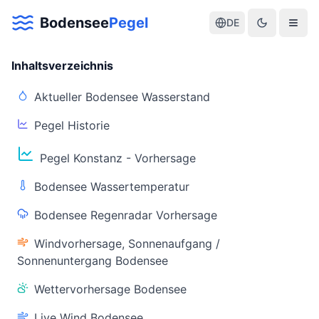
Bodensee
Pegel
DE
Inhaltsverzeichnis
Aktueller Bodensee Wasserstand
Pegel Historie
Aktuelle Warnlage Bodensee
Pegel Konstanz - Vorhersage
Aktueller Bodensee Pegel & Wasserstand
Bodensee Wassertemperatur
Live-Daten
Bodensee Regenradar Vorhersage
Bodensee Pegel
Wassertemperatur
(Konstanz)
(Friedrichshafen)
Windvorhersage, Sonnenaufgang /
Sonnenuntergang Bodensee
Wettervorhersage Bodensee
Live Wind Bodensee
Warnstatus
Letzte Aktualisierung