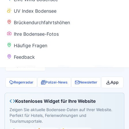
✅ Keine
UV Index Bodensee
Warnung
Brückendurchfahrtshöhen
Ihre Bodensee-Fotos
Aktuelle Pegel- und Temperaturdaten werden
Häufige Fragen
geladen...
Feedback
Live Wind
Wetter
Webcams
App
Regenradar
Polizei-News
Newsletter
Kostenloses Widget für Ihre Website
Zeigen Sie aktuelle Bodensee-Daten auf Ihrer Website.
Perfekt für Hotels, Ferienwohnungen und
Tourismusportale.