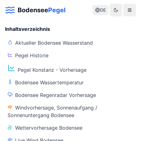
Bodensee
Pegel
DE
Inhaltsverzeichnis
Aktueller Bodensee Wasserstand
Pegel Historie
Aktuelle Warnlage Bodensee
Pegel Konstanz - Vorhersage
Aktueller Bodensee Pegel & Wasserstand
Bodensee Wassertemperatur
Live-Daten
Bodensee Regenradar Vorhersage
Bodensee Pegel
Wassertemperatur
(Konstanz)
(Friedrichshafen)
Windvorhersage, Sonnenaufgang /
Sonnenuntergang Bodensee
Wettervorhersage Bodensee
Live Wind Bodensee
Warnstatus
Letzte Aktualisierung