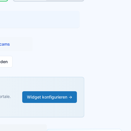
cams
aden
rtale.
Widget konfigurieren →