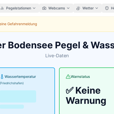
Pegelstationen
Webcams
Wetter
H
Keine Gefahrenmeldung
er Bodensee Pegel & Was
Live-Daten
Wassertemperatur
Warnstatus
(Friedrichshafen)
✅ Keine
Warnung