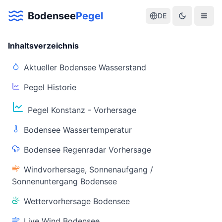
Bodensee
Pegel
DE
Inhaltsverzeichnis
Aktueller Bodensee Wasserstand
Pegel Historie
Aktuelle Warnlage Bodensee
Pegel Konstanz - Vorhersage
Aktueller Bodensee Pegel & Wasserstand
Bodensee Wassertemperatur
Live-Daten
Bodensee Regenradar Vorhersage
Bodensee Pegel
Wassertemperatur
(Konstanz)
(Friedrichshafen)
Windvorhersage, Sonnenaufgang /
Sonnenuntergang Bodensee
Wettervorhersage Bodensee
Live Wind Bodensee
Warnstatus
Letzte Aktualisierung