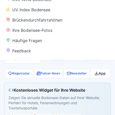
✅ Keine
UV Index Bodensee
Warnung
Brückendurchfahrtshöhen
Ihre Bodensee-Fotos
Aktuelle Pegel- und Temperaturdaten werden
Häufige Fragen
geladen...
Feedback
Live Wind
Wetter
Webcams
App
Regenradar
Polizei-News
Newsletter
Kostenloses Widget für Ihre Website
Zeigen Sie aktuelle Bodensee-Daten auf Ihrer Website.
Perfekt für Hotels, Ferienwohnungen und
Tourismusportale.