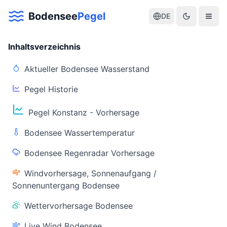
Bodensee
Pegel
DE
Inhaltsverzeichnis
Aktueller Bodensee Wasserstand
Pegel Historie
Aktuelle Warnlage Bodensee
Pegel Konstanz - Vorhersage
Aktueller Bodensee Pegel & Wasserstand
Bodensee Wassertemperatur
Live-Daten
Bodensee Regenradar Vorhersage
Bodensee Pegel
Wassertemperatur
(Konstanz)
(Friedrichshafen)
Windvorhersage, Sonnenaufgang /
Sonnenuntergang Bodensee
Wettervorhersage Bodensee
Live Wind Bodensee
Warnstatus
Letzte Aktualisierung