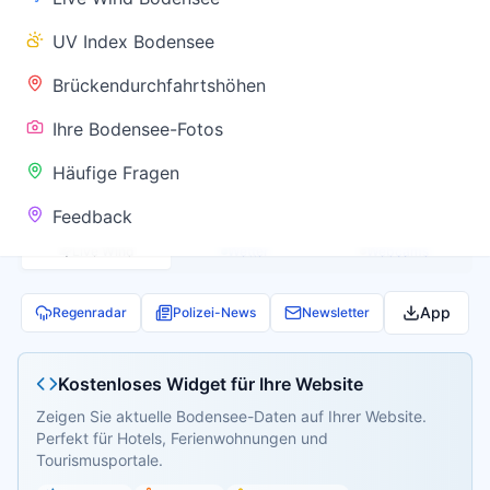
✅ Keine
UV Index Bodensee
Warnung
Brückendurchfahrtshöhen
Ihre Bodensee-Fotos
Aktuelle Pegel- und Temperaturdaten werden
Häufige Fragen
geladen...
Feedback
Live Wind
Wetter
Webcams
App
Regenradar
Polizei-News
Newsletter
Kostenloses Widget für Ihre Website
Zeigen Sie aktuelle Bodensee-Daten auf Ihrer Website.
Perfekt für Hotels, Ferienwohnungen und
Tourismusportale.