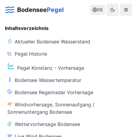
Bodensee
Pegel
DE
Inhaltsverzeichnis
Aktueller Bodensee Wasserstand
Pegel Historie
Aktuelle Warnlage Bodensee
Pegel Konstanz - Vorhersage
Aktueller Bodensee Pegel & Wasserstand
Bodensee Wassertemperatur
Live-Daten
Bodensee Regenradar Vorhersage
Bodensee Pegel
Wassertemperatur
(Konstanz)
(Friedrichshafen)
Windvorhersage, Sonnenaufgang /
Sonnenuntergang Bodensee
Wettervorhersage Bodensee
Live Wind Bodensee
Warnstatus
Letzte Aktualisierung