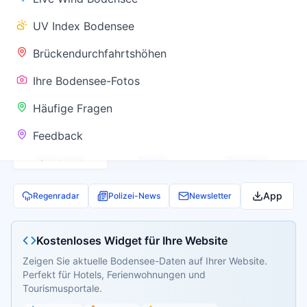
✅ Keine
UV Index Bodensee
Warnung
Brückendurchfahrtshöhen
Ihre Bodensee-Fotos
Aktuelle Pegel- und Temperaturdaten werden
Häufige Fragen
geladen...
Feedback
Live Wind
Wetter
Webcams
App
Regenradar
Polizei-News
Newsletter
Kostenloses Widget für Ihre Website
Zeigen Sie aktuelle Bodensee-Daten auf Ihrer Website.
Perfekt für Hotels, Ferienwohnungen und
Tourismusportale.