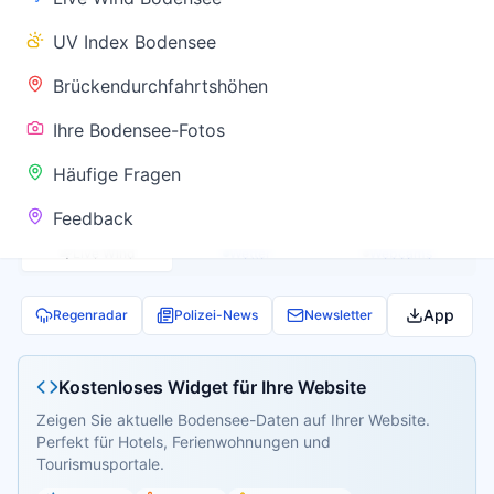
✅ Keine
UV Index Bodensee
Warnung
Brückendurchfahrtshöhen
Ihre Bodensee-Fotos
Aktuelle Pegel- und Temperaturdaten werden
Häufige Fragen
geladen...
Feedback
Live Wind
Wetter
Webcams
App
Regenradar
Polizei-News
Newsletter
Kostenloses Widget für Ihre Website
Zeigen Sie aktuelle Bodensee-Daten auf Ihrer Website.
Perfekt für Hotels, Ferienwohnungen und
Tourismusportale.