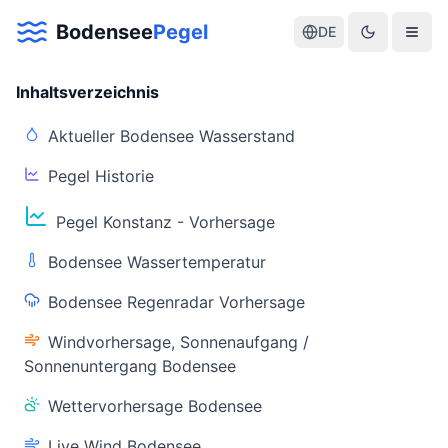
Bodensee
Pegel
DE
Inhaltsverzeichnis
Aktueller Bodensee Wasserstand
Pegel Historie
Aktuelle Warnlage Bodensee
Pegel Konstanz - Vorhersage
Aktueller Bodensee Pegel & Wasserstand
Bodensee Wassertemperatur
Live-Daten
Bodensee Regenradar Vorhersage
Bodensee Pegel
Wassertemperatur
(Konstanz)
(Friedrichshafen)
Windvorhersage, Sonnenaufgang /
Sonnenuntergang Bodensee
Wettervorhersage Bodensee
Live Wind Bodensee
Warnstatus
Letzte Aktualisierung