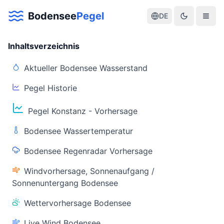
Bodensee
Pegel
DE
Inhaltsverzeichnis
Aktueller Bodensee Wasserstand
Pegel Historie
Aktuelle Warnlage Bodensee
Pegel Konstanz - Vorhersage
Aktueller Bodensee Pegel & Wasserstand
Bodensee Wassertemperatur
Live-Daten
Bodensee Regenradar Vorhersage
Bodensee Pegel
Wassertemperatur
(Konstanz)
(Friedrichshafen)
Windvorhersage, Sonnenaufgang /
Sonnenuntergang Bodensee
Wettervorhersage Bodensee
Live Wind Bodensee
Warnstatus
Letzte Aktualisierung