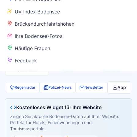
✅ Keine
UV Index Bodensee
Warnung
Brückendurchfahrtshöhen
Ihre Bodensee-Fotos
Aktuelle Pegel- und Temperaturdaten werden
Häufige Fragen
geladen...
Feedback
Live Wind
Wetter
Webcams
App
Regenradar
Polizei-News
Newsletter
Kostenloses Widget für Ihre Website
Zeigen Sie aktuelle Bodensee-Daten auf Ihrer Website.
Perfekt für Hotels, Ferienwohnungen und
Tourismusportale.