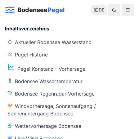
Bodensee
Pegel
DE
Inhaltsverzeichnis
Aktueller Bodensee Wasserstand
Pegel Historie
Aktuelle Warnlage Bodensee
Pegel Konstanz - Vorhersage
Aktueller Bodensee Pegel & Wasserstand
Bodensee Wassertemperatur
Live-Daten
Bodensee Regenradar Vorhersage
Bodensee Pegel
Wassertemperatur
(Konstanz)
(Friedrichshafen)
Windvorhersage, Sonnenaufgang /
Sonnenuntergang Bodensee
Wettervorhersage Bodensee
Live Wind Bodensee
Warnstatus
Letzte Aktualisierung