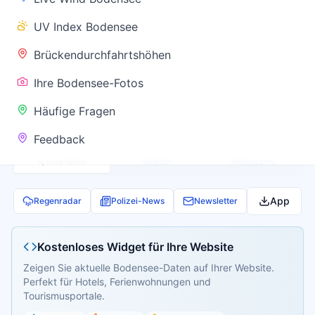
✅ Keine
UV Index Bodensee
Warnung
Brückendurchfahrtshöhen
Ihre Bodensee-Fotos
Aktuelle Pegel- und Temperaturdaten werden
Häufige Fragen
geladen...
Feedback
Live Wind
Wetter
Webcams
App
Regenradar
Polizei-News
Newsletter
Kostenloses Widget für Ihre Website
Zeigen Sie aktuelle Bodensee-Daten auf Ihrer Website.
Perfekt für Hotels, Ferienwohnungen und
Tourismusportale.