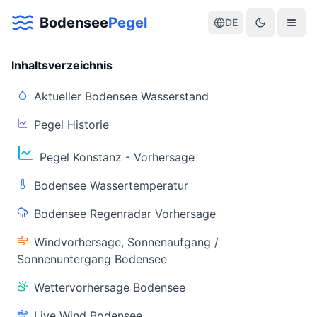
Bodensee
Pegel
DE
Inhaltsverzeichnis
Aktueller Bodensee Wasserstand
Pegel Historie
Aktuelle Warnlage Bodensee
Pegel Konstanz - Vorhersage
Aktueller Bodensee Pegel & Wasserstand
Bodensee Wassertemperatur
Live-Daten
Bodensee Regenradar Vorhersage
Bodensee Pegel
Wassertemperatur
(Konstanz)
(Friedrichshafen)
Windvorhersage, Sonnenaufgang /
Sonnenuntergang Bodensee
Wettervorhersage Bodensee
Live Wind Bodensee
Warnstatus
Letzte Aktualisierung