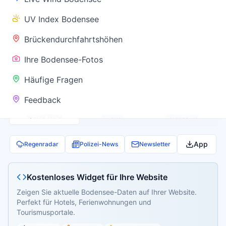
✅ Keine
UV Index Bodensee
Warnung
Brückendurchfahrtshöhen
Ihre Bodensee-Fotos
Aktuelle Pegel- und Temperaturdaten werden
Häufige Fragen
geladen...
Feedback
Live Wind
Wetter
Webcams
App
Regenradar
Polizei-News
Newsletter
Kostenloses Widget für Ihre Website
Zeigen Sie aktuelle Bodensee-Daten auf Ihrer Website.
Perfekt für Hotels, Ferienwohnungen und
Tourismusportale.