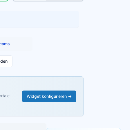
cams
aden
rtale.
Widget konfigurieren →