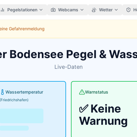
Pegelstationen
Webcams
Wetter
H
Keine Gefahrenmeldung
er Bodensee Pegel & Was
Live-Daten
Wassertemperatur
Warnstatus
(Friedrichshafen)
✅ Keine
Warnung