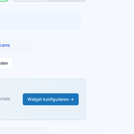
cams
aden
rtale.
Widget konfigurieren →