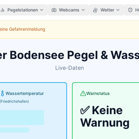
Pegelstationen
Webcams
Wetter
H
Keine Gefahrenmeldung
er Bodensee Pegel & Was
Live-Daten
Wassertemperatur
Warnstatus
(Friedrichshafen)
✅ Keine
Warnung