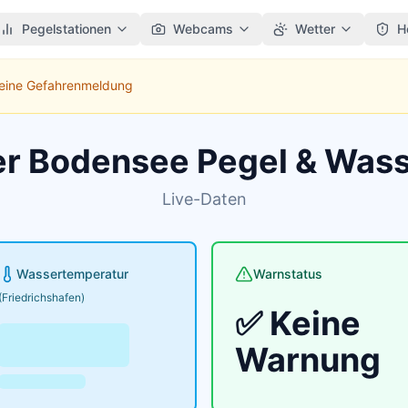
Pegelstationen
Webcams
Wetter
H
Keine Gefahrenmeldung
er Bodensee Pegel & Was
Live-Daten
Wassertemperatur
Warnstatus
(Friedrichshafen)
✅ Keine
Warnung