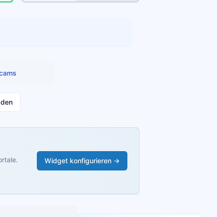
cams
aden
rtale.
Widget konfigurieren →