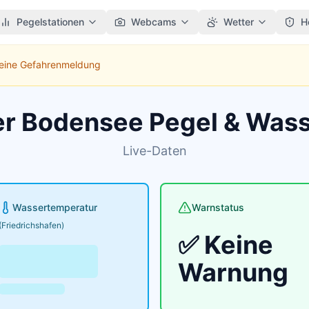
Pegelstationen
Webcams
Wetter
H
Keine Gefahrenmeldung
er Bodensee Pegel & Was
Live-Daten
Wassertemperatur
Warnstatus
(Friedrichshafen)
✅ Keine
Warnung