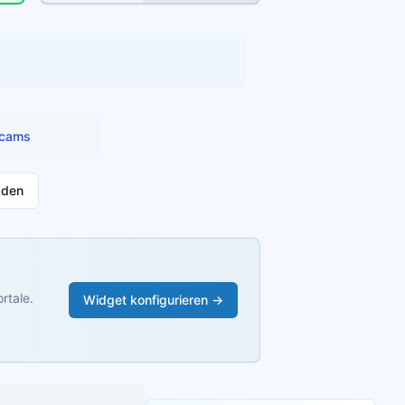
cams
aden
rtale.
Widget konfigurieren →