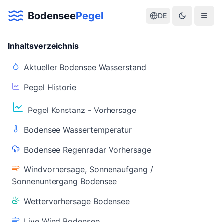
Bodensee
Pegel
DE
Inhaltsverzeichnis
Aktueller Bodensee Wasserstand
Pegel Historie
Aktuelle Warnlage Bodensee
Pegel Konstanz - Vorhersage
Aktueller Bodensee Pegel & Wasserstand
Bodensee Wassertemperatur
Live-Daten
Bodensee Regenradar Vorhersage
Bodensee Pegel
Wassertemperatur
(Konstanz)
(Friedrichshafen)
Windvorhersage, Sonnenaufgang /
Sonnenuntergang Bodensee
Wettervorhersage Bodensee
Live Wind Bodensee
Warnstatus
Letzte Aktualisierung