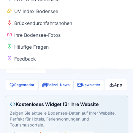
✅ Keine
UV Index Bodensee
Warnung
Brückendurchfahrtshöhen
Ihre Bodensee-Fotos
Aktuelle Pegel- und Temperaturdaten werden
Häufige Fragen
geladen...
Feedback
Live Wind
Wetter
Webcams
App
Regenradar
Polizei-News
Newsletter
Kostenloses Widget für Ihre Website
Zeigen Sie aktuelle Bodensee-Daten auf Ihrer Website.
Perfekt für Hotels, Ferienwohnungen und
Tourismusportale.