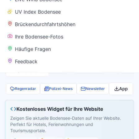
✅ Keine
UV Index Bodensee
Warnung
Brückendurchfahrtshöhen
Ihre Bodensee-Fotos
Aktuelle Pegel- und Temperaturdaten werden
Häufige Fragen
geladen...
Feedback
Live Wind
Wetter
Webcams
App
Regenradar
Polizei-News
Newsletter
Kostenloses Widget für Ihre Website
Zeigen Sie aktuelle Bodensee-Daten auf Ihrer Website.
Perfekt für Hotels, Ferienwohnungen und
Tourismusportale.