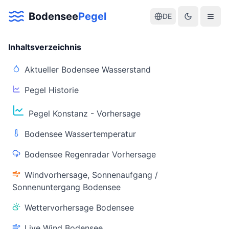
Bodensee
Pegel
DE
Inhaltsverzeichnis
Aktueller Bodensee Wasserstand
Pegel Historie
Aktuelle Warnlage Bodensee
Pegel Konstanz - Vorhersage
Aktueller Bodensee Pegel & Wasserstand
Bodensee Wassertemperatur
Live-Daten
Bodensee Regenradar Vorhersage
Bodensee Pegel
Wassertemperatur
(Konstanz)
(Friedrichshafen)
Windvorhersage, Sonnenaufgang /
Sonnenuntergang Bodensee
Wettervorhersage Bodensee
Live Wind Bodensee
Warnstatus
Letzte Aktualisierung