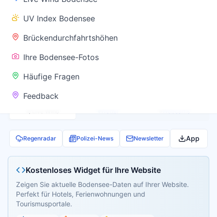
✅ Keine
UV Index Bodensee
Warnung
Brückendurchfahrtshöhen
Ihre Bodensee-Fotos
Aktuelle Pegel- und Temperaturdaten werden
Häufige Fragen
geladen...
Feedback
Live Wind
Wetter
Webcams
App
Regenradar
Polizei-News
Newsletter
Kostenloses Widget für Ihre Website
Zeigen Sie aktuelle Bodensee-Daten auf Ihrer Website.
Perfekt für Hotels, Ferienwohnungen und
Tourismusportale.