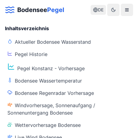
Bodensee
Pegel
DE
Inhaltsverzeichnis
Aktueller Bodensee Wasserstand
Pegel Historie
Aktuelle Warnlage Bodensee
Pegel Konstanz - Vorhersage
Aktueller Bodensee Pegel & Wasserstand
Bodensee Wassertemperatur
Live-Daten
Bodensee Regenradar Vorhersage
Bodensee Pegel
Wassertemperatur
(Konstanz)
(Friedrichshafen)
Windvorhersage, Sonnenaufgang /
Sonnenuntergang Bodensee
Wettervorhersage Bodensee
Live Wind Bodensee
Warnstatus
Letzte Aktualisierung