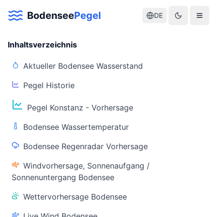
Bodensee
Pegel
DE
Inhaltsverzeichnis
Aktueller Bodensee Wasserstand
Pegel Historie
Aktuelle Warnlage Bodensee
Pegel Konstanz - Vorhersage
Aktueller Bodensee Pegel & Wasserstand
Bodensee Wassertemperatur
Live-Daten
Bodensee Regenradar Vorhersage
Bodensee Pegel
Wassertemperatur
(Konstanz)
(Friedrichshafen)
Windvorhersage, Sonnenaufgang /
Sonnenuntergang Bodensee
Wettervorhersage Bodensee
Live Wind Bodensee
Warnstatus
Letzte Aktualisierung