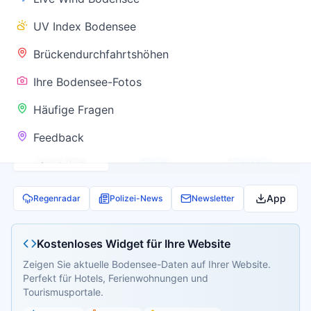
✅ Keine
UV Index Bodensee
Warnung
Brückendurchfahrtshöhen
Ihre Bodensee-Fotos
Aktuelle Pegel- und Temperaturdaten werden
Häufige Fragen
geladen...
Feedback
Live Wind
Wetter
Webcams
App
Regenradar
Polizei-News
Newsletter
Kostenloses Widget für Ihre Website
Zeigen Sie aktuelle Bodensee-Daten auf Ihrer Website.
Perfekt für Hotels, Ferienwohnungen und
Tourismusportale.