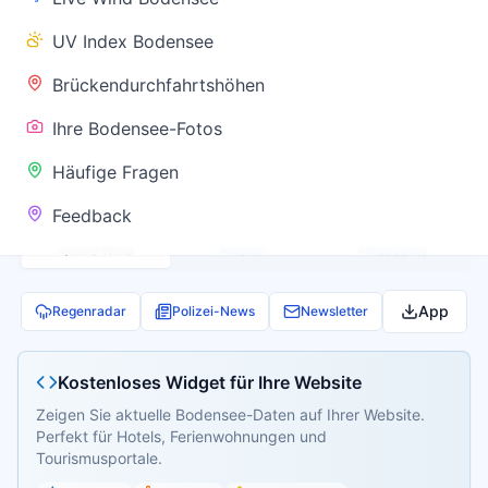
✅ Keine
UV Index Bodensee
Warnung
Brückendurchfahrtshöhen
Ihre Bodensee-Fotos
Aktuelle Pegel- und Temperaturdaten werden
Häufige Fragen
geladen...
Feedback
Live Wind
Wetter
Webcams
App
Regenradar
Polizei-News
Newsletter
Kostenloses Widget für Ihre Website
Zeigen Sie aktuelle Bodensee-Daten auf Ihrer Website.
Perfekt für Hotels, Ferienwohnungen und
Tourismusportale.