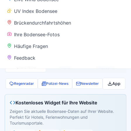
✅ Keine
UV Index Bodensee
Warnung
Brückendurchfahrtshöhen
Ihre Bodensee-Fotos
Aktuelle Pegel- und Temperaturdaten werden
Häufige Fragen
geladen...
Feedback
Live Wind
Wetter
Webcams
App
Regenradar
Polizei-News
Newsletter
Kostenloses Widget für Ihre Website
Zeigen Sie aktuelle Bodensee-Daten auf Ihrer Website.
Perfekt für Hotels, Ferienwohnungen und
Tourismusportale.