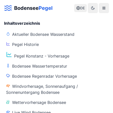
Bodensee
Pegel
DE
Inhaltsverzeichnis
Aktueller Bodensee Wasserstand
Pegel Historie
Aktuelle Warnlage Bodensee
Pegel Konstanz - Vorhersage
Aktueller Bodensee Pegel & Wasserstand
Bodensee Wassertemperatur
Live-Daten
Bodensee Regenradar Vorhersage
Bodensee Pegel
Wassertemperatur
(Konstanz)
(Friedrichshafen)
Windvorhersage, Sonnenaufgang /
Sonnenuntergang Bodensee
Wettervorhersage Bodensee
Live Wind Bodensee
Warnstatus
Letzte Aktualisierung