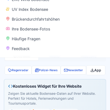
✅ Keine
UV Index Bodensee
Warnung
Brückendurchfahrtshöhen
Ihre Bodensee-Fotos
Aktuelle Pegel- und Temperaturdaten werden
Häufige Fragen
geladen...
Feedback
Live Wind
Wetter
Webcams
App
Regenradar
Polizei-News
Newsletter
Kostenloses Widget für Ihre Website
Zeigen Sie aktuelle Bodensee-Daten auf Ihrer Website.
Perfekt für Hotels, Ferienwohnungen und
Tourismusportale.