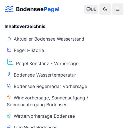
Bodensee
Pegel
DE
Inhaltsverzeichnis
Aktueller Bodensee Wasserstand
Pegel Historie
Aktuelle Warnlage Bodensee
Pegel Konstanz - Vorhersage
Aktueller Bodensee Pegel & Wasserstand
Bodensee Wassertemperatur
Live-Daten
Bodensee Regenradar Vorhersage
Bodensee Pegel
Wassertemperatur
(Konstanz)
(Friedrichshafen)
Windvorhersage, Sonnenaufgang /
Sonnenuntergang Bodensee
Wettervorhersage Bodensee
Live Wind Bodensee
Warnstatus
Letzte Aktualisierung