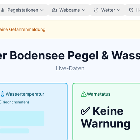
Pegelstationen
Webcams
Wetter
H
Keine Gefahrenmeldung
er Bodensee Pegel & Was
Live-Daten
Wassertemperatur
Warnstatus
(Friedrichshafen)
✅ Keine
Warnung