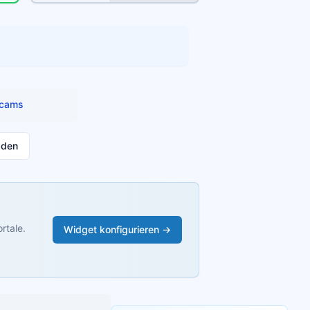
cams
aden
rtale.
Widget konfigurieren →