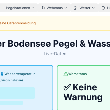
Pegelstationen
Webcams
Wetter
H
Keine Gefahrenmeldung
er Bodensee Pegel & Was
Live-Daten
Wassertemperatur
Warnstatus
(Friedrichshafen)
✅ Keine
Warnung