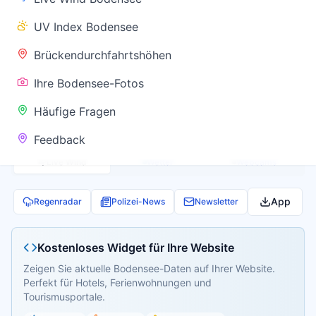
✅ Keine
UV Index Bodensee
Warnung
Brückendurchfahrtshöhen
Ihre Bodensee-Fotos
Aktuelle Pegel- und Temperaturdaten werden
Häufige Fragen
geladen...
Feedback
Live Wind
Wetter
Webcams
App
Regenradar
Polizei-News
Newsletter
Kostenloses Widget für Ihre Website
Zeigen Sie aktuelle Bodensee-Daten auf Ihrer Website.
Perfekt für Hotels, Ferienwohnungen und
Tourismusportale.