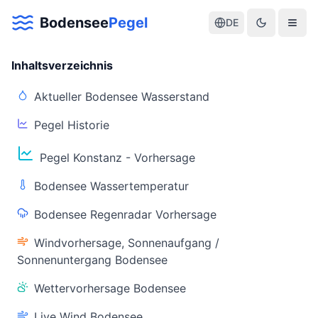
Bodensee
Pegel
DE
Inhaltsverzeichnis
Aktueller Bodensee Wasserstand
Pegel Historie
Aktuelle Warnlage Bodensee
Pegel Konstanz - Vorhersage
Aktueller Bodensee Pegel & Wasserstand
Bodensee Wassertemperatur
Live-Daten
Bodensee Regenradar Vorhersage
Bodensee Pegel
Wassertemperatur
(Konstanz)
(Friedrichshafen)
Windvorhersage, Sonnenaufgang /
Sonnenuntergang Bodensee
Wettervorhersage Bodensee
Live Wind Bodensee
Warnstatus
Letzte Aktualisierung