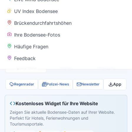
✅ Keine
UV Index Bodensee
Warnung
Brückendurchfahrtshöhen
Ihre Bodensee-Fotos
Aktuelle Pegel- und Temperaturdaten werden
Häufige Fragen
geladen...
Feedback
Live Wind
Wetter
Webcams
App
Regenradar
Polizei-News
Newsletter
Kostenloses Widget für Ihre Website
Zeigen Sie aktuelle Bodensee-Daten auf Ihrer Website.
Perfekt für Hotels, Ferienwohnungen und
Tourismusportale.