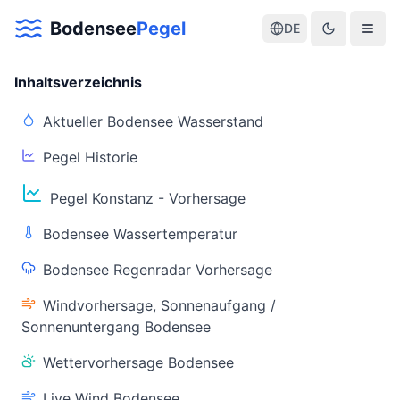
Bodensee
Pegel
DE
Inhaltsverzeichnis
Aktueller Bodensee Wasserstand
Pegel Historie
Aktuelle Warnlage Bodensee
Pegel Konstanz - Vorhersage
Aktueller Bodensee Pegel & Wasserstand
Bodensee Wassertemperatur
Live-Daten
Bodensee Regenradar Vorhersage
Bodensee Pegel
Wassertemperatur
(Konstanz)
(Friedrichshafen)
Windvorhersage, Sonnenaufgang /
Sonnenuntergang Bodensee
Wettervorhersage Bodensee
Live Wind Bodensee
Warnstatus
Letzte Aktualisierung