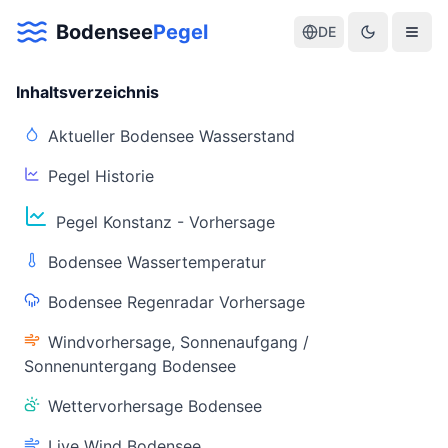
Bodensee
Pegel
DE
Inhaltsverzeichnis
Aktueller Bodensee Wasserstand
Pegel Historie
Aktuelle Warnlage Bodensee
Pegel Konstanz - Vorhersage
Aktueller Bodensee Pegel & Wasserstand
Bodensee Wassertemperatur
Live-Daten
Bodensee Regenradar Vorhersage
Bodensee Pegel
Wassertemperatur
(Konstanz)
(Friedrichshafen)
Windvorhersage, Sonnenaufgang /
Sonnenuntergang Bodensee
Wettervorhersage Bodensee
Live Wind Bodensee
Warnstatus
Letzte Aktualisierung