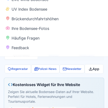
✅ Keine
UV Index Bodensee
Warnung
Brückendurchfahrtshöhen
Ihre Bodensee-Fotos
Aktuelle Pegel- und Temperaturdaten werden
Häufige Fragen
geladen...
Feedback
Live Wind
Wetter
Webcams
App
Regenradar
Polizei-News
Newsletter
Kostenloses Widget für Ihre Website
Zeigen Sie aktuelle Bodensee-Daten auf Ihrer Website.
Perfekt für Hotels, Ferienwohnungen und
Tourismusportale.