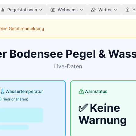
Pegelstationen
Webcams
Wetter
H
Keine Gefahrenmeldung
er Bodensee Pegel & Was
Live-Daten
Wassertemperatur
Warnstatus
(Friedrichshafen)
✅ Keine
Warnung