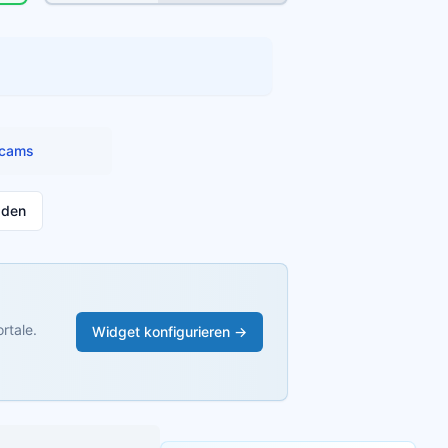
cams
aden
rtale.
Widget konfigurieren →