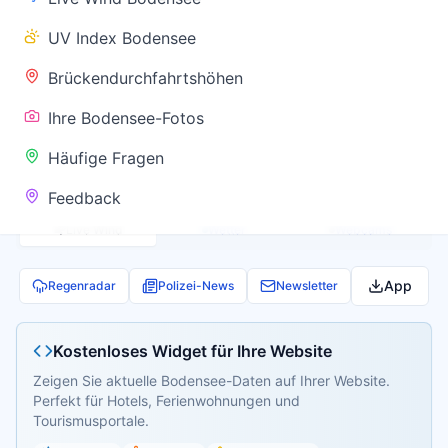
✅ Keine
UV Index Bodensee
Warnung
Brückendurchfahrtshöhen
Ihre Bodensee-Fotos
Aktuelle Pegel- und Temperaturdaten werden
Häufige Fragen
geladen...
Feedback
Live Wind
Wetter
Webcams
App
Regenradar
Polizei-News
Newsletter
Kostenloses Widget für Ihre Website
Zeigen Sie aktuelle Bodensee-Daten auf Ihrer Website.
Perfekt für Hotels, Ferienwohnungen und
Tourismusportale.