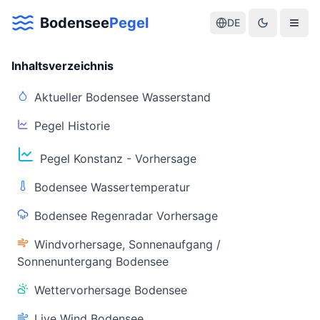
Bodensee
Pegel
DE
Inhaltsverzeichnis
Aktueller Bodensee Wasserstand
Pegel Historie
Aktuelle Warnlage Bodensee
Pegel Konstanz - Vorhersage
Aktueller Bodensee Pegel & Wasserstand
Bodensee Wassertemperatur
Live-Daten
Bodensee Regenradar Vorhersage
Bodensee Pegel
Wassertemperatur
(Konstanz)
(Friedrichshafen)
Windvorhersage, Sonnenaufgang /
Sonnenuntergang Bodensee
Wettervorhersage Bodensee
Live Wind Bodensee
Warnstatus
Letzte Aktualisierung