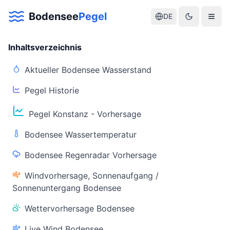
Bodensee
Pegel
DE
Inhaltsverzeichnis
Aktueller Bodensee Wasserstand
Pegel Historie
Aktuelle Warnlage Bodensee
Pegel Konstanz - Vorhersage
Aktueller Bodensee Pegel & Wasserstand
Bodensee Wassertemperatur
Live-Daten
Bodensee Regenradar Vorhersage
Bodensee Pegel
Wassertemperatur
(Konstanz)
(Friedrichshafen)
Windvorhersage, Sonnenaufgang /
Sonnenuntergang Bodensee
Wettervorhersage Bodensee
Live Wind Bodensee
Warnstatus
Letzte Aktualisierung