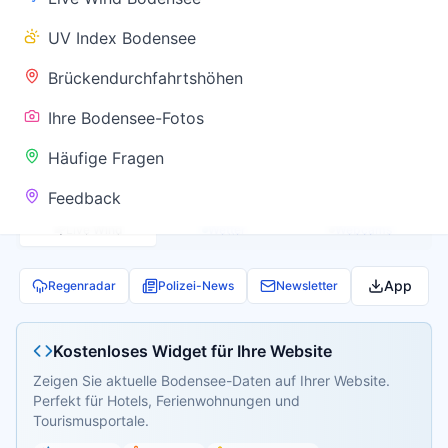
✅ Keine
UV Index Bodensee
Warnung
Brückendurchfahrtshöhen
Ihre Bodensee-Fotos
Aktuelle Pegel- und Temperaturdaten werden
Häufige Fragen
geladen...
Feedback
Live Wind
Wetter
Webcams
App
Regenradar
Polizei-News
Newsletter
Kostenloses Widget für Ihre Website
Zeigen Sie aktuelle Bodensee-Daten auf Ihrer Website.
Perfekt für Hotels, Ferienwohnungen und
Tourismusportale.