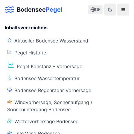
Bodensee
Pegel
DE
Inhaltsverzeichnis
Aktueller Bodensee Wasserstand
Pegel Historie
Aktuelle Warnlage Bodensee
Pegel Konstanz - Vorhersage
Aktueller Bodensee Pegel & Wasserstand
Bodensee Wassertemperatur
Live-Daten
Bodensee Regenradar Vorhersage
Bodensee Pegel
Wassertemperatur
(Konstanz)
(Friedrichshafen)
Windvorhersage, Sonnenaufgang /
Sonnenuntergang Bodensee
Wettervorhersage Bodensee
Live Wind Bodensee
Warnstatus
Letzte Aktualisierung