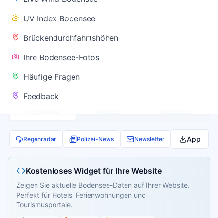
✅ Keine
UV Index Bodensee
Warnung
Brückendurchfahrtshöhen
Ihre Bodensee-Fotos
Aktuelle Pegel- und Temperaturdaten werden
Häufige Fragen
geladen...
Feedback
Live Wind
Wetter
Webcams
App
Regenradar
Polizei-News
Newsletter
Kostenloses Widget für Ihre Website
Zeigen Sie aktuelle Bodensee-Daten auf Ihrer Website.
Perfekt für Hotels, Ferienwohnungen und
Tourismusportale.