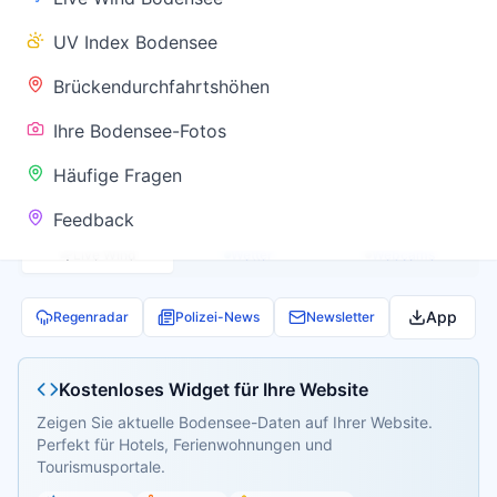
✅ Keine
UV Index Bodensee
Warnung
Brückendurchfahrtshöhen
Ihre Bodensee-Fotos
Aktuelle Pegel- und Temperaturdaten werden
Häufige Fragen
geladen...
Feedback
Live Wind
Wetter
Webcams
App
Regenradar
Polizei-News
Newsletter
Kostenloses Widget für Ihre Website
Zeigen Sie aktuelle Bodensee-Daten auf Ihrer Website.
Perfekt für Hotels, Ferienwohnungen und
Tourismusportale.