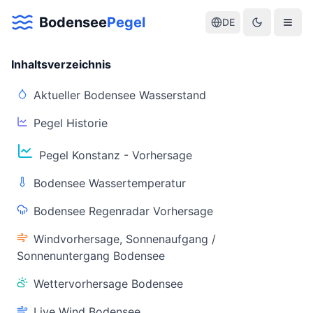
Bodensee
Pegel
DE
Inhaltsverzeichnis
Aktueller Bodensee Wasserstand
Pegel Historie
Aktuelle Warnlage Bodensee
Pegel Konstanz - Vorhersage
Aktueller Bodensee Pegel & Wasserstand
Bodensee Wassertemperatur
Live-Daten
Bodensee Regenradar Vorhersage
Bodensee Pegel
Wassertemperatur
(Konstanz)
(Friedrichshafen)
Windvorhersage, Sonnenaufgang /
Sonnenuntergang Bodensee
Wettervorhersage Bodensee
Live Wind Bodensee
Warnstatus
Letzte Aktualisierung