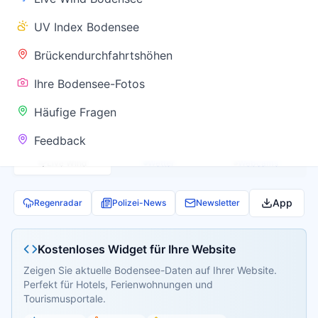
✅ Keine
UV Index Bodensee
Warnung
Brückendurchfahrtshöhen
Ihre Bodensee-Fotos
Aktuelle Pegel- und Temperaturdaten werden
Häufige Fragen
geladen...
Feedback
Live Wind
Wetter
Webcams
App
Regenradar
Polizei-News
Newsletter
Kostenloses Widget für Ihre Website
Zeigen Sie aktuelle Bodensee-Daten auf Ihrer Website.
Perfekt für Hotels, Ferienwohnungen und
Tourismusportale.