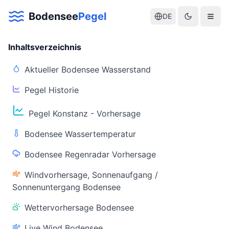
Bodensee
Pegel
DE
Inhaltsverzeichnis
Aktueller Bodensee Wasserstand
Pegel Historie
Aktuelle Warnlage Bodensee
Pegel Konstanz - Vorhersage
Aktueller Bodensee Pegel & Wasserstand
Bodensee Wassertemperatur
Live-Daten
Bodensee Regenradar Vorhersage
Bodensee Pegel
Wassertemperatur
(Konstanz)
(Friedrichshafen)
Windvorhersage, Sonnenaufgang /
Sonnenuntergang Bodensee
Wettervorhersage Bodensee
Live Wind Bodensee
Warnstatus
Letzte Aktualisierung