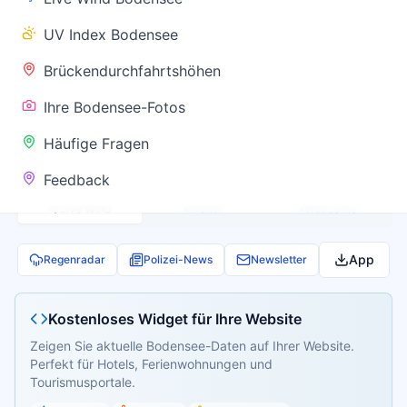
✅ Keine
UV Index Bodensee
Warnung
Brückendurchfahrtshöhen
Ihre Bodensee-Fotos
Aktuelle Pegel- und Temperaturdaten werden
Häufige Fragen
geladen...
Feedback
Live Wind
Wetter
Webcams
App
Regenradar
Polizei-News
Newsletter
Kostenloses Widget für Ihre Website
Zeigen Sie aktuelle Bodensee-Daten auf Ihrer Website.
Perfekt für Hotels, Ferienwohnungen und
Tourismusportale.