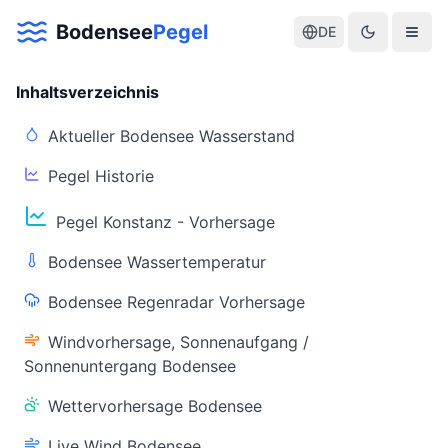
Bodensee
Pegel
DE
Inhaltsverzeichnis
Aktueller Bodensee Wasserstand
Pegel Historie
Aktuelle Warnlage Bodensee
Pegel Konstanz - Vorhersage
Aktueller Bodensee Pegel & Wasserstand
Bodensee Wassertemperatur
Live-Daten
Bodensee Regenradar Vorhersage
Bodensee Pegel
Wassertemperatur
(Konstanz)
(Friedrichshafen)
Windvorhersage, Sonnenaufgang /
Sonnenuntergang Bodensee
Wettervorhersage Bodensee
Live Wind Bodensee
Warnstatus
Letzte Aktualisierung