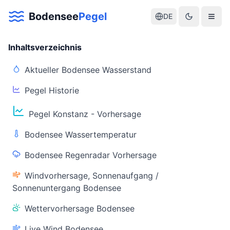
Bodensee
Pegel
DE
Inhaltsverzeichnis
Aktueller Bodensee Wasserstand
Pegel Historie
Aktuelle Warnlage Bodensee
Pegel Konstanz - Vorhersage
Aktueller Bodensee Pegel & Wasserstand
Bodensee Wassertemperatur
Live-Daten
Bodensee Regenradar Vorhersage
Bodensee Pegel
Wassertemperatur
(Konstanz)
(Friedrichshafen)
Windvorhersage, Sonnenaufgang /
Sonnenuntergang Bodensee
Wettervorhersage Bodensee
Live Wind Bodensee
Warnstatus
Letzte Aktualisierung