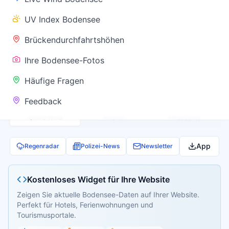
✅ Keine
UV Index Bodensee
Warnung
Brückendurchfahrtshöhen
Ihre Bodensee-Fotos
Aktuelle Pegel- und Temperaturdaten werden
Häufige Fragen
geladen...
Feedback
Live Wind
Wetter
Webcams
App
Regenradar
Polizei-News
Newsletter
Kostenloses Widget für Ihre Website
Zeigen Sie aktuelle Bodensee-Daten auf Ihrer Website.
Perfekt für Hotels, Ferienwohnungen und
Tourismusportale.