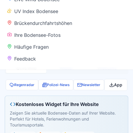
✅ Keine
UV Index Bodensee
Warnung
Brückendurchfahrtshöhen
Ihre Bodensee-Fotos
Aktuelle Pegel- und Temperaturdaten werden
Häufige Fragen
geladen...
Feedback
Live Wind
Wetter
Webcams
App
Regenradar
Polizei-News
Newsletter
Kostenloses Widget für Ihre Website
Zeigen Sie aktuelle Bodensee-Daten auf Ihrer Website.
Perfekt für Hotels, Ferienwohnungen und
Tourismusportale.