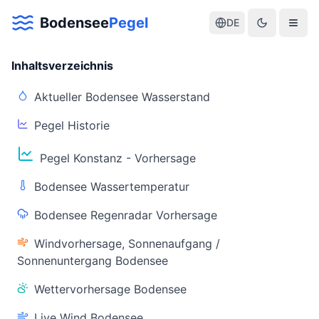
Bodensee
Pegel
DE
Inhaltsverzeichnis
Aktueller Bodensee Wasserstand
Pegel Historie
Aktuelle Warnlage Bodensee
Pegel Konstanz - Vorhersage
Aktueller Bodensee Pegel & Wasserstand
Bodensee Wassertemperatur
Live-Daten
Bodensee Regenradar Vorhersage
Bodensee Pegel
Wassertemperatur
(Konstanz)
(Friedrichshafen)
Windvorhersage, Sonnenaufgang /
Sonnenuntergang Bodensee
Wettervorhersage Bodensee
Live Wind Bodensee
Warnstatus
Letzte Aktualisierung