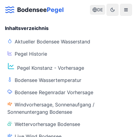
Bodensee
Pegel
DE
Inhaltsverzeichnis
Aktueller Bodensee Wasserstand
Pegel Historie
Aktuelle Warnlage Bodensee
Pegel Konstanz - Vorhersage
Aktueller Bodensee Pegel & Wasserstand
Bodensee Wassertemperatur
Live-Daten
Bodensee Regenradar Vorhersage
Bodensee Pegel
Wassertemperatur
(Konstanz)
(Friedrichshafen)
Windvorhersage, Sonnenaufgang /
Sonnenuntergang Bodensee
Wettervorhersage Bodensee
Live Wind Bodensee
Warnstatus
Letzte Aktualisierung