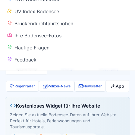
✅ Keine
UV Index Bodensee
Warnung
Brückendurchfahrtshöhen
Ihre Bodensee-Fotos
Aktuelle Pegel- und Temperaturdaten werden
Häufige Fragen
geladen...
Feedback
Live Wind
Wetter
Webcams
App
Regenradar
Polizei-News
Newsletter
Kostenloses Widget für Ihre Website
Zeigen Sie aktuelle Bodensee-Daten auf Ihrer Website.
Perfekt für Hotels, Ferienwohnungen und
Tourismusportale.