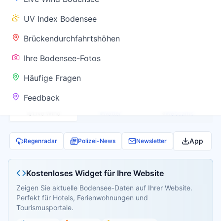
✅ Keine
UV Index Bodensee
Warnung
Brückendurchfahrtshöhen
Ihre Bodensee-Fotos
Aktuelle Pegel- und Temperaturdaten werden
Häufige Fragen
geladen...
Feedback
Live Wind
Wetter
Webcams
App
Regenradar
Polizei-News
Newsletter
Kostenloses Widget für Ihre Website
Zeigen Sie aktuelle Bodensee-Daten auf Ihrer Website.
Perfekt für Hotels, Ferienwohnungen und
Tourismusportale.