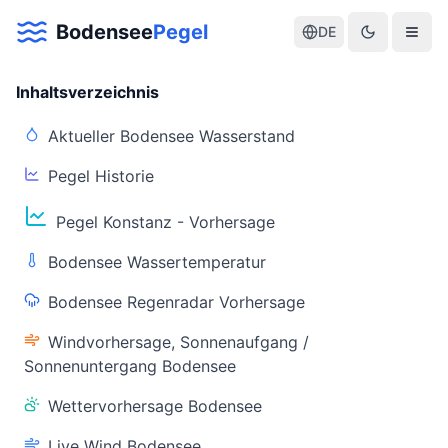
Bodensee
Pegel
DE
Inhaltsverzeichnis
Aktueller Bodensee Wasserstand
Pegel Historie
Aktuelle Warnlage Bodensee
Pegel Konstanz - Vorhersage
Aktueller Bodensee Pegel & Wasserstand
Bodensee Wassertemperatur
Live-Daten
Bodensee Regenradar Vorhersage
Bodensee Pegel
Wassertemperatur
(Konstanz)
(Friedrichshafen)
Windvorhersage, Sonnenaufgang /
Sonnenuntergang Bodensee
Wettervorhersage Bodensee
Live Wind Bodensee
Warnstatus
Letzte Aktualisierung