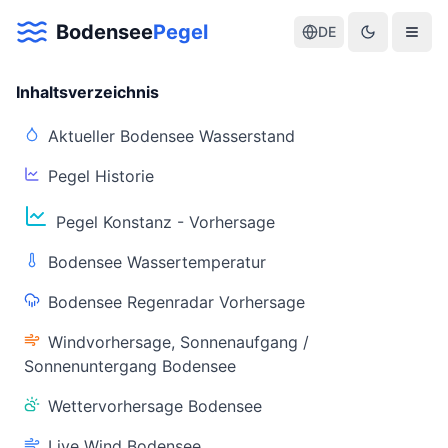
Bodensee
Pegel
DE
Inhaltsverzeichnis
Aktueller Bodensee Wasserstand
Pegel Historie
Aktuelle Warnlage Bodensee
Pegel Konstanz - Vorhersage
Aktueller Bodensee Pegel & Wasserstand
Bodensee Wassertemperatur
Live-Daten
Bodensee Regenradar Vorhersage
Bodensee Pegel
Wassertemperatur
(Konstanz)
(Friedrichshafen)
Windvorhersage, Sonnenaufgang /
Sonnenuntergang Bodensee
Wettervorhersage Bodensee
Live Wind Bodensee
Warnstatus
Letzte Aktualisierung