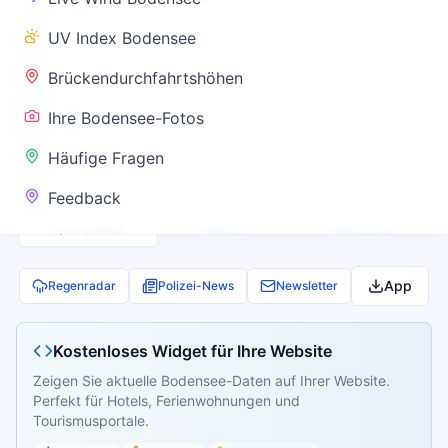
✅ Keine
UV Index Bodensee
Warnung
Brückendurchfahrtshöhen
Ihre Bodensee-Fotos
Aktuelle Pegel- und Temperaturdaten werden
Häufige Fragen
geladen...
Feedback
Live Wind
Wetter
Webcams
App
Regenradar
Polizei-News
Newsletter
Kostenloses Widget für Ihre Website
Zeigen Sie aktuelle Bodensee-Daten auf Ihrer Website.
Perfekt für Hotels, Ferienwohnungen und
Tourismusportale.