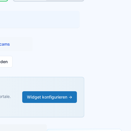
cams
aden
rtale.
Widget konfigurieren →