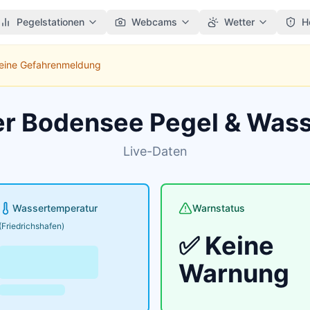
Pegelstationen
Webcams
Wetter
H
Keine Gefahrenmeldung
er Bodensee Pegel & Was
Live-Daten
Wassertemperatur
Warnstatus
(Friedrichshafen)
✅ Keine
Warnung