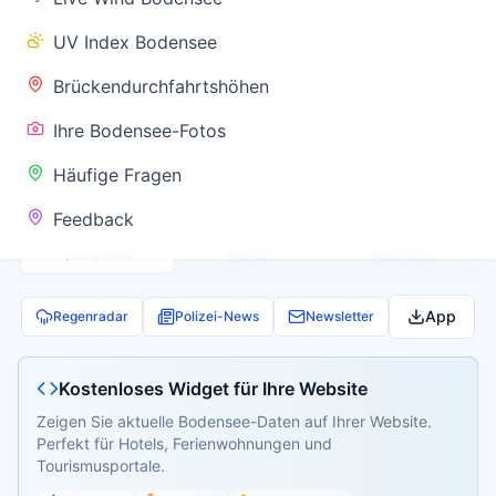
✅ Keine
UV Index Bodensee
Warnung
Brückendurchfahrtshöhen
Ihre Bodensee-Fotos
Aktuelle Pegel- und Temperaturdaten werden
Häufige Fragen
geladen...
Feedback
Live Wind
Wetter
Webcams
App
Regenradar
Polizei-News
Newsletter
Kostenloses Widget für Ihre Website
Zeigen Sie aktuelle Bodensee-Daten auf Ihrer Website.
Perfekt für Hotels, Ferienwohnungen und
Tourismusportale.