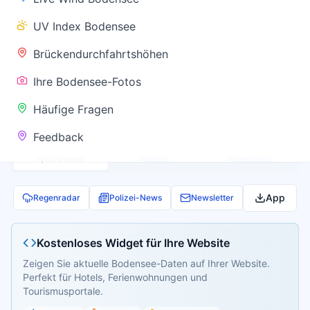
✅ Keine
UV Index Bodensee
Warnung
Brückendurchfahrtshöhen
Ihre Bodensee-Fotos
Aktuelle Pegel- und Temperaturdaten werden
Häufige Fragen
geladen...
Feedback
Live Wind
Wetter
Webcams
App
Regenradar
Polizei-News
Newsletter
Kostenloses Widget für Ihre Website
Zeigen Sie aktuelle Bodensee-Daten auf Ihrer Website.
Perfekt für Hotels, Ferienwohnungen und
Tourismusportale.