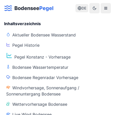
Bodensee
Pegel
DE
Inhaltsverzeichnis
Aktueller Bodensee Wasserstand
Pegel Historie
Aktuelle Warnlage Bodensee
Pegel Konstanz - Vorhersage
Aktueller Bodensee Pegel & Wasserstand
Bodensee Wassertemperatur
Live-Daten
Bodensee Regenradar Vorhersage
Bodensee Pegel
Wassertemperatur
(Konstanz)
(Friedrichshafen)
Windvorhersage, Sonnenaufgang /
Sonnenuntergang Bodensee
Wettervorhersage Bodensee
Live Wind Bodensee
Warnstatus
Letzte Aktualisierung