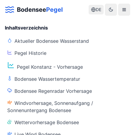
Bodensee
Pegel
DE
Inhaltsverzeichnis
Aktueller Bodensee Wasserstand
Pegel Historie
Aktuelle Warnlage Bodensee
Pegel Konstanz - Vorhersage
Aktueller Bodensee Pegel & Wasserstand
Bodensee Wassertemperatur
Live-Daten
Bodensee Regenradar Vorhersage
Bodensee Pegel
Wassertemperatur
(Konstanz)
(Friedrichshafen)
Windvorhersage, Sonnenaufgang /
Sonnenuntergang Bodensee
Wettervorhersage Bodensee
Live Wind Bodensee
Warnstatus
Letzte Aktualisierung