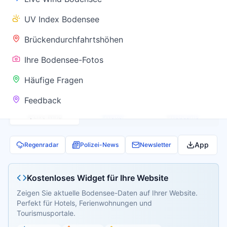
✅ Keine
UV Index Bodensee
Warnung
Brückendurchfahrtshöhen
Ihre Bodensee-Fotos
Aktuelle Pegel- und Temperaturdaten werden
Häufige Fragen
geladen...
Feedback
Live Wind
Wetter
Webcams
App
Regenradar
Polizei-News
Newsletter
Kostenloses Widget für Ihre Website
Zeigen Sie aktuelle Bodensee-Daten auf Ihrer Website.
Perfekt für Hotels, Ferienwohnungen und
Tourismusportale.