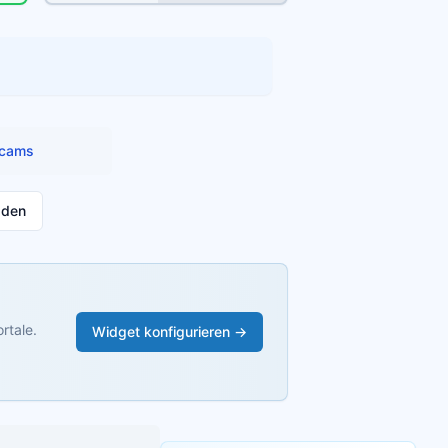
cams
aden
rtale.
Widget konfigurieren →