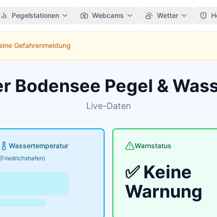
Pegelstationen
Webcams
Wetter
H
Keine Gefahrenmeldung
er Bodensee Pegel & Was
Live-Daten
Wassertemperatur
Warnstatus
(Friedrichshafen)
✅ Keine
Warnung