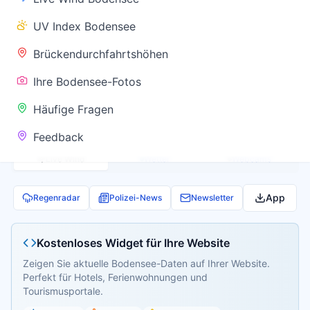
✅ Keine
UV Index Bodensee
Warnung
Brückendurchfahrtshöhen
Ihre Bodensee-Fotos
Aktuelle Pegel- und Temperaturdaten werden
Häufige Fragen
geladen...
Feedback
Live Wind
Wetter
Webcams
App
Regenradar
Polizei-News
Newsletter
Kostenloses Widget für Ihre Website
Zeigen Sie aktuelle Bodensee-Daten auf Ihrer Website.
Perfekt für Hotels, Ferienwohnungen und
Tourismusportale.