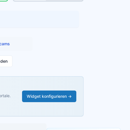
cams
aden
rtale.
Widget konfigurieren →