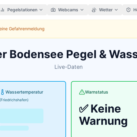
Pegelstationen
Webcams
Wetter
H
Keine Gefahrenmeldung
er Bodensee Pegel & Was
Live-Daten
Wassertemperatur
Warnstatus
(Friedrichshafen)
✅ Keine
Warnung