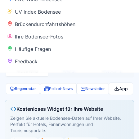
✅ Keine
UV Index Bodensee
Warnung
Brückendurchfahrtshöhen
Ihre Bodensee-Fotos
Aktuelle Pegel- und Temperaturdaten werden
Häufige Fragen
geladen...
Feedback
Live Wind
Wetter
Webcams
App
Regenradar
Polizei-News
Newsletter
Kostenloses Widget für Ihre Website
Zeigen Sie aktuelle Bodensee-Daten auf Ihrer Website.
Perfekt für Hotels, Ferienwohnungen und
Tourismusportale.