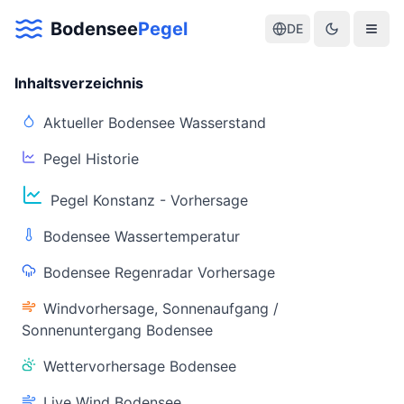
Bodensee
Pegel
DE
Inhaltsverzeichnis
Aktueller Bodensee Wasserstand
Pegel Historie
Aktuelle Warnlage Bodensee
Pegel Konstanz - Vorhersage
Aktueller Bodensee Pegel & Wasserstand
Bodensee Wassertemperatur
Live-Daten
Bodensee Regenradar Vorhersage
Bodensee Pegel
Wassertemperatur
(Konstanz)
(Friedrichshafen)
Windvorhersage, Sonnenaufgang /
Sonnenuntergang Bodensee
Wettervorhersage Bodensee
Live Wind Bodensee
Warnstatus
Letzte Aktualisierung